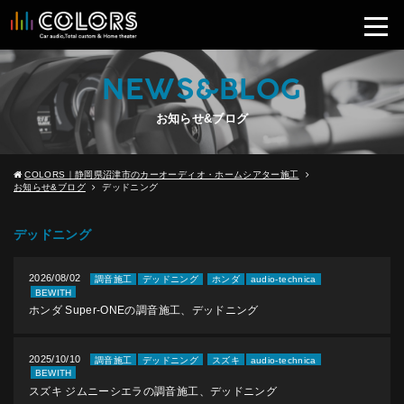
NEWS&BLOG
お知らせ&ブログ
COLORS｜静岡県沼津市のカーオーディオ・ホームシアター施工
お知らせ&ブログ
デッドニング
デッドニング
2026/08/02
調音施工
デッドニング
ホンダ
audio-technica
BEWITH
ホンダ Super-ONEの調音施工、デッドニング
2025/10/10
調音施工
デッドニング
スズキ
audio-technica
BEWITH
スズキ ジムニーシエラの調音施工、デッドニング