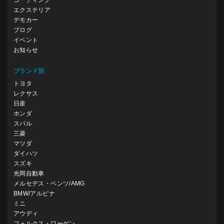
エクステリア
デモカー
ブログ
イベント
お知らせ
ブランド別
トヨタ
レクサス
日産
ホンダ
スバル
三菱
マツダ
ダイハツ
スズキ
光岡自動車
メルセデス・ベンツ/AMG
BMW/アルピナ
ミニ
アウディ
フォルクス・ワーゲン