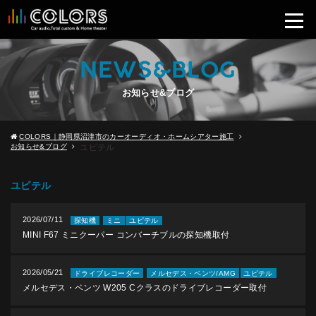
NEWS&BLOG
お知らせ&ブログ
COLORS｜静岡県沼津市のカーオーディオ・ホームシアター施工
お知らせ&ブログ
ユピテル
ユピテル
2026/07/11
探知機
ミニ
ユピテル
MINI F67 ミニクーパー コンバーチブルの探知機取付
2026/05/21
ドライブレコーダー
メルセデス・ベンツ/AMG
ユピテル
メルセデス・ベンツ W205 Cクラスのドライブレコーダー取付