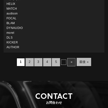
HELIX
MATCH
audison
FOCAL
BLAM
DYNAUDIO
morel
DLS
KICKER
AUTHOR
1
2
3
4
5
»
最後 »
...
CONTACT
お問合わせ