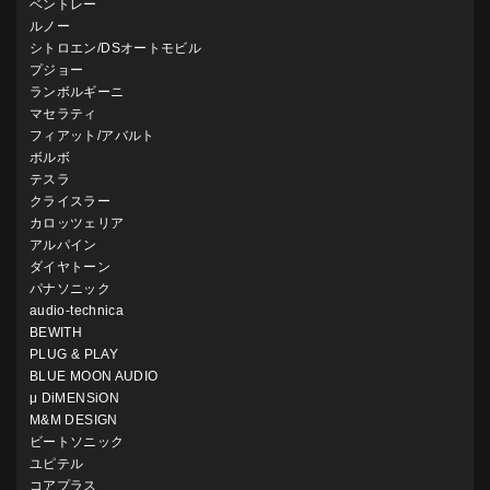
ベントレー
ルノー
シトロエン/DSオートモビル
プジョー
ランボルギーニ
マセラティ
フィアット/アバルト
ボルボ
テスラ
クライスラー
カロッツェリア
アルパイン
ダイヤトーン
パナソニック
audio-technica
BEWITH
PLUG & PLAY
BLUE MOON AUDIO
μ DiMENSiON
M&M DESIGN
ビートソニック
ユピテル
コアプラス