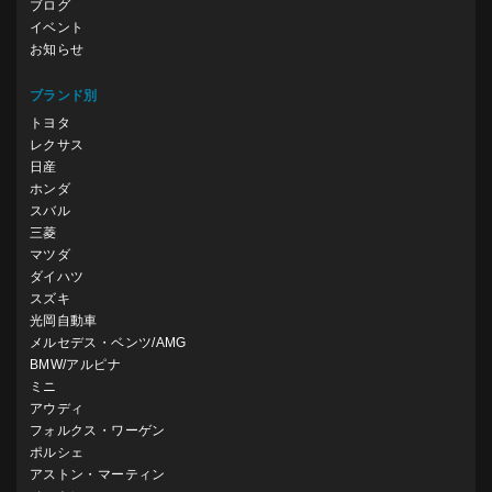
ブログ
イベント
お知らせ
ブランド別
トヨタ
レクサス
日産
ホンダ
スバル
三菱
マツダ
ダイハツ
スズキ
光岡自動車
メルセデス・ベンツ/AMG
BMW/アルピナ
ミニ
アウディ
フォルクス・ワーゲン
ポルシェ
アストン・マーティン