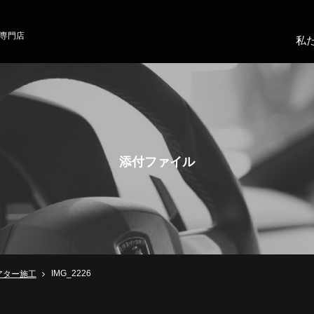
専門店
私
添付ファイル
IMG_2226
アター施工