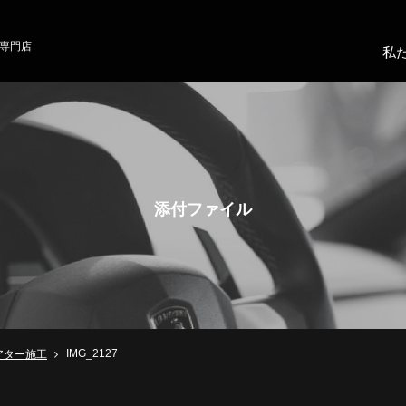
専門店
私
添付ファイル
IMG_2127
アター施工