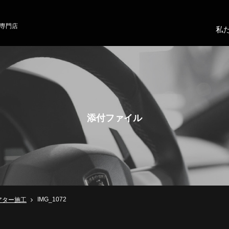
専門店
私
添付ファイル
IMG_1072
アター施工