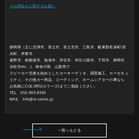
※お問合せに関するお願い
静岡県（主に沼津市、富士市、富士宮市、三島市、駿東郡長泉町/清
水町、伊東市、
裾野市、御殿場市、熱海市、伊豆市、伊豆の国市、下田市、静岡市、
浜松市etc…)、神奈川県、山梨県で
スピーカー交換を始めとしたカーオーディオ、調音施工、カーセキュ
リティ、その他カー用品、コーディング、ホームシアターの事なら
お気軽にCOLORS(カラーズ)までご相談ください。
TEL 055-960-8545
MAIL info@rs-colors.jp
一覧へもどる