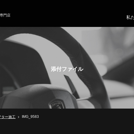
専門店
私
添付ファイル
IMG_9583
アター施工