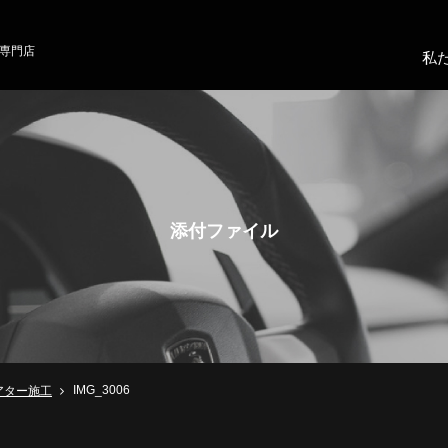
専門店
私
添付ファイル
IMG_3006
アター施工