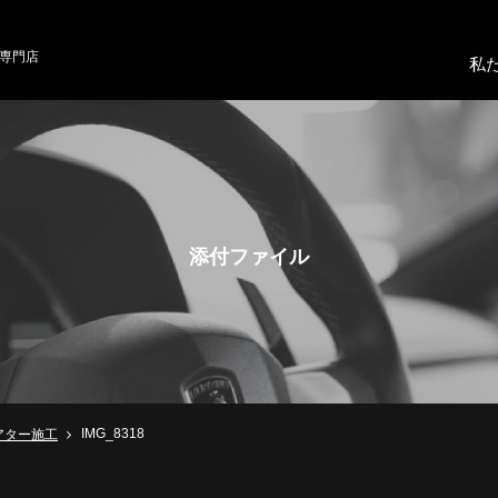
専門店
私
添付ファイル
IMG_8318
アター施工