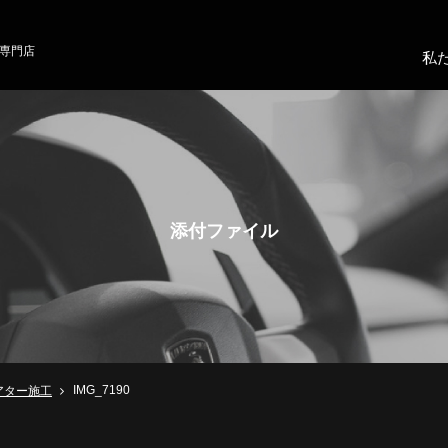
専門店
私
添付ファイル
IMG_7190
アター施工