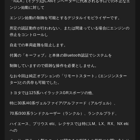
「IGLA」(イグラ)はCANインベーダーに代表される手口での不正なエ
ンジン始動に対して
エンジン始動の制御を可能とするデジタルイモビライザーです。
所定の認証動作が行われない、または間違っている場合にエンジンの
停止をコントロールし
自走での車両盗難を阻止します。
付属の「キーフォブ」と本体のBluetooth認証でシステムを
制御していますので煩雑な操作を必要としません。
なお今回は純正オプションの「リモートスタート」(エンジンスター
ター)との共存も可能でした。
トヨタでは125系ハイラックスGRスポーツの他、
特に30系/40系ヴェルファイア/アルファード（アルヴェル）、
70系/300系ランドクルーザー（ランクル）、ランクルプラド、
ハイエース、プリウス etc、レクサスでは特にLM、LX、RX、NX etc
への