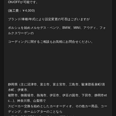
ON/OFFが可能です。
(施工費：￥4,000)
ブランド/車種/年式により設定変更の可否はございますが
ポルシェを始めメルセデス・ベンツ、BMW、MINI、アウディ、フォ
ルクスワーゲンの
コーディングに関するご相談もお気軽にお問合せください。
静岡県（主に沼津市、富士市、富士宮市、三島市、駿東郡長泉町/清
水町、伊東市、
裾野市、御殿場市、熱海市、伊豆市、伊豆の国市、下田市、静岡市et
c…)、神奈川県、山梨県で
スピーカー交換を始めとしたカーオーディオ、その他カー用品、コー
ディング、ホームシアターのことなら