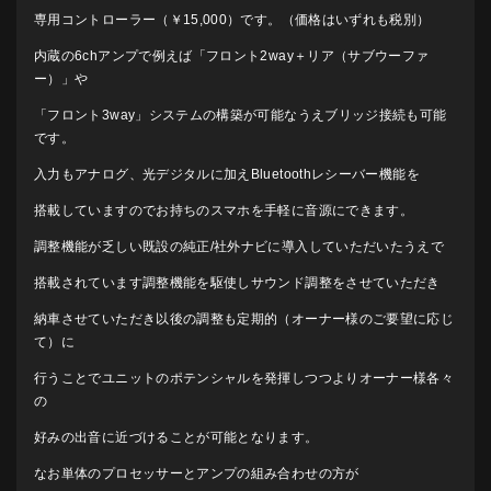
専用コントローラー（￥15,000）です。（価格はいずれも税別）
内蔵の6chアンプで例えば「フロント2way＋リア（サブウーファ
ー）」や
「フロント3way」システムの構築が可能なうえブリッジ接続も可能
です。
入力もアナログ、光デジタルに加えBluetoothレシーバー機能を
搭載していますのでお持ちのスマホを手軽に音源にできます。
調整機能が乏しい既設の純正/社外ナビに導入していただいたうえで
搭載されています調整機能を駆使しサウンド調整をさせていただき
納車させていただき以後の調整も定期的（オーナー様のご要望に応じ
て）に
行うことでユニットのポテンシャルを発揮しつつよりオーナー様各々
の
好みの出音に近づけることが可能となります。
なお単体のプロセッサーとアンプの組み合わせの方が