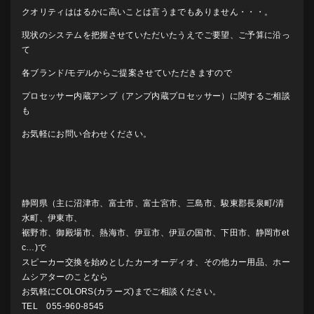
クオリティははるかに高いことは言うまでもありません・・・。
現状のシステムを把握させていただいたうえでご要望、ご予算に沿っ
て
各ブランド/モデルからご提案させていただきますので
プロセッサー内蔵アンプ（アンプ内蔵プロセッサー）に関するご相談
も
お気軽にお問い合わせください。
静岡県（主に沼津市、富士市、富士宮市、三島市、駿東郡長泉町/清
水町、伊東市、
裾野市、御殿場市、熱海市、伊豆市、伊豆の国市、下田市、静岡市et
c…)で
スピーカー交換を始めとしたカーオーディオ、その他カー用品、ホー
ムシアターのことなら
お気軽にCOLORS(カラーズ)までご相談ください。
TEL 055-960-8545